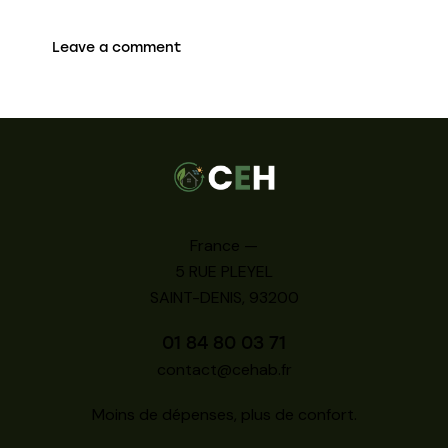
France —
5 RUE PLEYEL
SAINT-DENIS, 93200
01 84 80 03 71
contact@cehab.fr
Moins de dépenses, plus de confort.